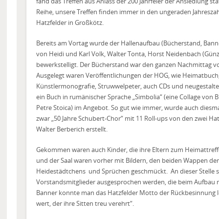
fand das Treffen aus Anlass der 200 Jahrfeier der Ansiedlung st
Reihe, unsere Treffen finden immer in den ungeraden Jahreszahle
Hatzfelder in Großkötz.
Bereits am Vortag wurde der Hallenaufbau (Bücherstand, Banne
von Heidi und Karl Volk, Walter Tonta, Horst Neidenbach (Gü
bewerkstelligt. Der Bücherstand war den ganzen Nachmittag v
Ausgelegt waren Veröffentlichungen der HOG, wie Heimatbuch, H
Künstlermonografie, Struwwelpeter, auch CDs und neugestalte
ein Buch in rumänischer Sprache „Simbolia“ (eine Collage von B
Petre Stoica) im Angebot. So gut wie immer, wurde auch diesma
zwar „50 Jahre Schubert-Chor“ mit 11 Roll-ups von den zwei Ha
Walter Berberich erstellt.
Gekommen waren auch Kinder, die ihre Eltern zum Heimattreffe
und der Saal waren vorher mit Bildern, den beiden Wappen de
Heidestädtchens
und Sprüchen geschmückt.
An dieser Stelle s
Vorstandsmitglieder ausgesprochen werden, die beim Aufbau 
Banner konnte man das Hatzfelder Motto der Rückbesinnung le
wert, der ihre Sitten treu verehrt“.