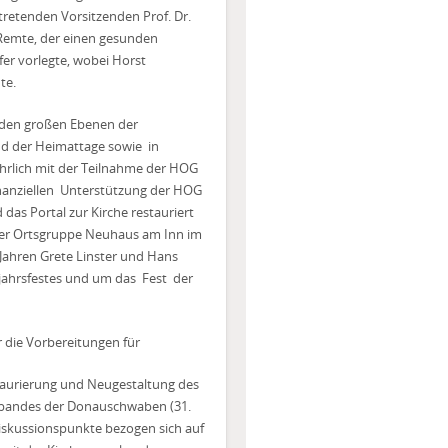
tretenden Vorsitzenden Prof. Dr.
 Remte, der einen gesunden
er vorlegte, wobei Horst
te.
iden großen Ebenen der
nd der Heimattage sowie
in
ährlich mit der Teilnahme der HOG
anziellen
Unterstützung der HOG
 das Portal zur Kirche restauriert
 der Ortsgruppe Neuhaus am Inn im
ahren Grete Linster und Hans
jahrsfestes und um das
Fest
der
 die Vorbereitungen für
estaurierung und Neugestaltung des
erbandes der Donauschwaben (31.
e Diskussionspunkte bezogen sich auf