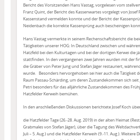
Bericht des Vorsitzenden Hans Vastag, vorgelesen vom stellver
Franz Quint, der Bericht des Kassenwartes vorgelegt von Josef
Kassenstand vermelden konnte und der Bericht der Kassenprüf
Neidenbach die korrekte Kassenprüng auch bescheinigen konn
Hans Vastag vermerkte in seinem Rechenschaftsbericht die be
Tätigkeiten unserer HOG: In Deutschland zwischen und währe
Hatzfeld bei den Kulturtagen und bei der dortigen Kerwei die j
stattfinden. In den vergangenen zwei Jahren wurden mit der fin
die Gräber von Peter Jung und Stefan Jäger restauriert, während
wurde.
Besonders hervorgehoben sei hier auch die Tätigkeit
Raum Passau-Schärding, um deren Zustandekommen sich seit J
Petri besonders für das alljährliche Zustandekommen des Früh
Hatzfelder Kerweih bemühen.
In den anschließenden Diskussionen berichtete Josef Koch über
die Hatzfelder Tage (26.-28. Aug. 2019) in der alten Heimat (R
Grabmales von Stefan Jäger), über die Tagung des Weltdachv
Juli – 5. Aug.) und die Hatzfelder Kerweih (9.-11. Aug.). Weiter