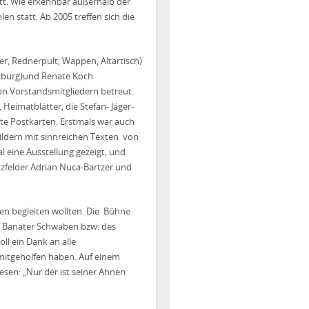
att. Wie erkennbar außerhalb der
n statt. Ab 2005 treffen sich die
r, Rednerpult, Wappen, Altartisch)
nzburg)und Renate Koch
on Vorstandsmitgliedern betreut.
eimatblätter, die Stefan- Jäger-
te Postkarten. Erstmals war auch
ildern mit sinnreichen Texten
von
l eine Ausstellung gezeigt, und
tzfelder Adrian Nuca-Bartzer und
n begleiten wollten. Die
Bühne
r Banater Schwaben bzw. des
oll ein Dank an alle
mitgeholfen haben. Auf einem
sen: „Nur der ist seiner Ahnen