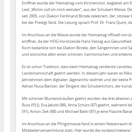
Eröffnet wurde der Heimattag vom Kirchenchor, begleitet am 
Lied „Wohin soll ich mich wenden“, aus der Schubert-Messe. D
seit 2005, von Diakon Ferdinand Birzele zelebriert, der, obzwar 
bei der Predigt fand. Die Lesung sprach Prof. Dr. Franz Quint, d
Im Anschluss an die Messe wurde der Heimattag offiziell von J
eröffnet, da der HOG-Vorsitzende Hans Vastag aus Gesundheit
Koch bedankte sich bei Diakon Birzele, den Sängerinnen und 
und wünschte allen einen schönen, harmonischen und erlebnis
Es ist schon Tradition, dass beim Heimattag verdiente Landsle
Landsmannschaft geehrt werden. In diesem Jahr waren es Nikola
Jahrzehnten dem digitalen
Jägerarchiv widmet und der beste Pe
Adrian Nuca-Bartzer, der Dirigent des Schubertchors, der kundi
Mit schönen Blumensträußen geehrt wurden die drei ältesten
Russ (93 J), Eva Jakobi (88), Anna Schütz (87) geehrt, während d
(91), Anton Zeik (88) und Michael Batki (87) je eine Flasche Ba
Im Anschluss an die Pfingstmesse fand in einem Nebenraum d
Mitgliederversammlung statt. Hier wurde die vorgeschriebene