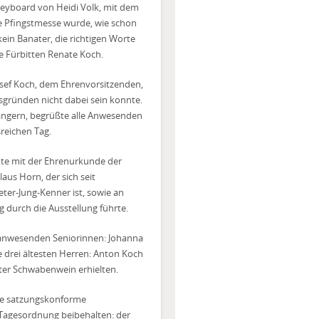
Keyboard von Heidi Volk, mit dem
ie Pfingstmesse wurde, wie schon
kein Banater, die richtigen Worte
ie Fürbitten Renate Koch.
osef Koch, dem Ehrenvorsitzenden,
sgründen nicht dabei sein konnte.
Sängern, begrüßte alle Anwesenden
reichen Tag.
ute mit der Ehrenurkunde der
us Horn, der sich seit
ter-Jung-Kenner ist, sowie an
g durch die Ausstellung führte.
 anwesenden Seniorinnen: Johanna
ie drei ältesten Herren: Anton Koch
nater Schwabenwein erhielten.
ie satzungskonforme
 Tagesordnung beibehalten: der