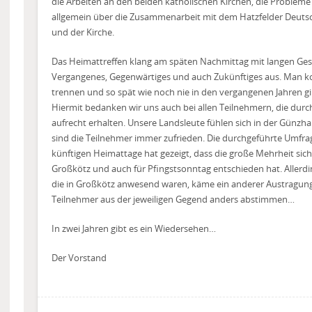
die Arbeiten an den beiden katholischen Kirchen, die Probleme
allgemein über die Zusammenarbeit mit dem Hatzfelder Deuts
und der Kirche.
Das Heimattreffen klang am späten Nachmittag mit langen Ges
Vergangenes, Gegenwärtiges und auch Zukünftiges aus. Man k
trennen und so spät wie noch nie in den vergangenen Jahren 
Hiermit bedanken wir uns auch bei allen Teilnehmern, die dur
aufrecht erhalten. Unsere Landsleute fühlen sich in der Günzha
sind die Teilnehmer immer zufrieden. Die durchgeführte Umfra
künftigen Heimattage hat gezeigt, dass die große Mehrheit sich, 
Großkötz und auch für Pfingstsonntag entschieden hat. Allerd
die in Großkötz anwesend waren, käme ein anderer Austragung
Teilnehmer aus der jeweiligen Gegend anders abstimmen…
In zwei Jahren gibt es ein Wiedersehen…
Der Vorstand