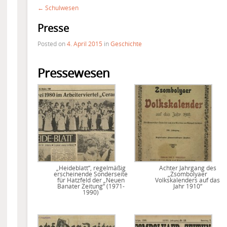
← Schulwesen
Presse
Posted on
4. April 2015
in
Geschichte
Pressewesen
„Heideblatt“, regelmäßig
Achter Jahrgang des
erscheinende Sonderseite
„Zsombolyaer
für Hatzfeld der „Neuen
Volkskalenders auf das
Banater Zeitung“ (1971-
Jahr 1910“
1990)