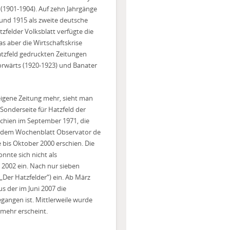
(1901-1904). Auf zehn Jahrgänge
und 1915 als zweite deutsche
felder Volksblatt verfügte die
s aber die Wirtschaftskrise
Hatzfeld gedruckten Zeitungen
orwärts (1920-1923) und Banater
eigene Zeitung mehr, sieht man
Sonderseite für Hatzfeld der
schien im September 1971, die
it dem Wochenblatt Observator de
e bis Oktober 2000 erschien. Die
nnte sich nicht als
t 2002 ein. Nach nur sieben
„Der Hatzfelder“) ein. Ab März
us der im Juni 2007 die
angen ist. Mittlerweile wurde
g mehr erscheint.