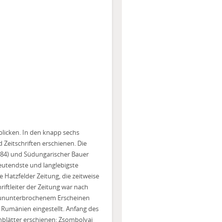
blicken. In den knapp sechs
 Zeitschriften erschienen. Die
1884) und Südungarischer Bauer
eutendste und langlebigste
 Hatzfelder Zeitung, die zeitweise
iftleiter der Zeitung war nach
m ununterbrochenem Erscheinen
Rumänien eingestellt. Anfang des
nblätter erschienen: Zsombolyai