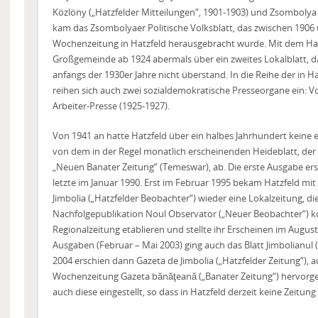
Közlöny („Hatzfelder Mitteilungen“, 1901-1903) und Zsombolya 
kam das Zsombolyaer Politische Volksblatt, das zwischen 1906 
Wochenzeitung in Hatzfeld herausgebracht wurde. Mit dem Hatz
Großgemeinde ab 1924 abermals über ein zweites Lokalblatt, da
anfangs der 1930er Jahre nicht überstand. In die Reihe der in 
reihen sich auch zwei sozialdemokratische Presseorgane ein: V
Arbeiter-Presse (1925-1927).
Von 1941 an hatte Hatzfeld über ein halbes Jahrhundert keine 
von dem in der Regel monatlich erscheinenden Heideblatt, der 
„Neuen Banater Zeitung“ (Temeswar), ab. Die erste Ausgabe er
letzte im Januar 1990. Erst im Februar 1995 bekam Hatzfeld m
Jimbolia („Hatzfelder Beobachter“) wieder eine Lokalzeitung, di
Nachfolgepublikation Noul Observator („Neuer Beobachter“) ko
Regionalzeitung etablieren und stellte ihr Erscheinen im Augus
Ausgaben (Februar – Mai 2003) ging auch das Blatt Jimbolianul (
2004 erschien dann Gazeta de Jimbolia („Hatzfelder Zeitung“), a
Wochenzeitung Gazeta bănăţeană („Banater Zeitung“) hervorgeg
auch diese eingestellt, so dass in Hatzfeld derzeit keine Zeitun