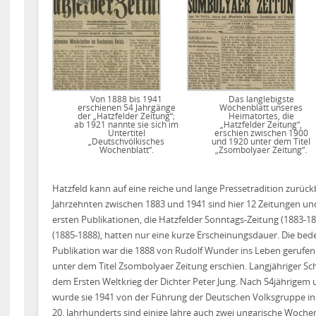
Von 1888 bis 1941
Das langlebigste
erschienen 54 Jahrgänge
Wochenblatt unseres
der „Hatzfelder Zeitung“;
Heimatortes, die
ab 1921 nannte sie sich im
„Hatzfelder Zeitung“,
Untertitel
erschien zwischen 1900
„Deutschvölkisches
und 1920 unter dem Titel
Wochenblatt“.
„Zsombolyaer Zeitung“.
Hatzfeld kann auf eine reiche und lange Pressetradition zurück
Jahrzehnten zwischen 1883 und 1941 sind hier 12 Zeitungen und
ersten Publikationen, die Hatzfelder Sonntags-Zeitung (1883-
(1885-1888), hatten nur eine kurze Erscheinungsdauer. Die bed
Publikation war die 1888 von Rudolf Wunder ins Leben gerufene
unter dem Titel Zsombolyaer Zeitung erschien. Langjähriger Schr
dem Ersten Weltkrieg der Dichter Peter Jung. Nach 54jährige
wurde sie 1941 von der Führung der Deutschen Volksgruppe in 
20. Jahrhunderts sind einige Jahre auch zwei ungarische Woche