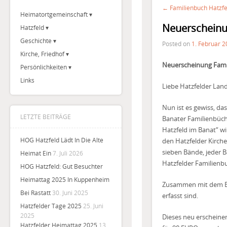
← Familienbuch Hatzfe
Heimatortgemeinschaft
Neuerscheinu
Hatzfeld
Geschichte
Posted on
1. Februar 
Kirche, Friedhof
Neuerscheinung Famil
Persönlichkeiten
Links
Liebe Hatzfelder Land
Nun ist es gewiss, da
LETZTE BEITRÄGE
Banater Familienbüch
Hatzfeld im Banat“ wi
HOG Hatzfeld Lädt In Die Alte
den Hatzfelder Kirch
sieben Bände, jeder Ba
Heimat Ein
7. Juli 2026
Hatzfelder Familienb
HOG Hatzfeld: Gut Besuchter
Heimattag 2025 In Kuppenheim
Zusammen mit dem Buc
Bei Rastatt
30. Juni 2025
erfasst sind.
Hatzfelder Tage 2025
25. Juni
2025
Dieses neu erscheine
Hatzfelder Heimattag 2025
13.