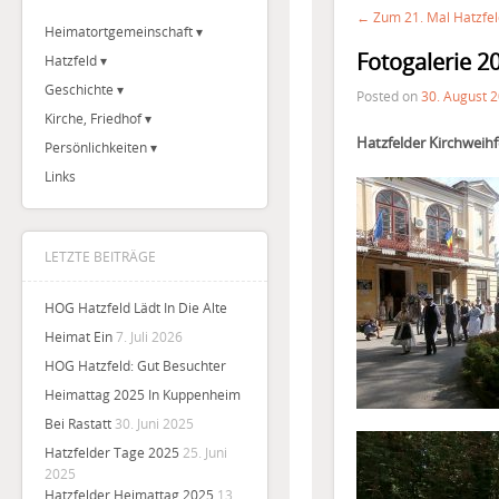
← Zum 21. Mal Hatzfe
Heimatortgemeinschaft
Fotogalerie 2
Hatzfeld
Geschichte
Posted on
30. August 
Kirche, Friedhof
Hatzfelder Kirchweihf
Persönlichkeiten
Links
LETZTE BEITRÄGE
HOG Hatzfeld Lädt In Die Alte
Heimat Ein
7. Juli 2026
HOG Hatzfeld: Gut Besuchter
Heimattag 2025 In Kuppenheim
Bei Rastatt
30. Juni 2025
Hatzfelder Tage 2025
25. Juni
2025
Hatzfelder Heimattag 2025
13.